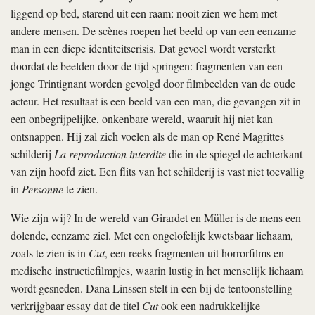
liggend op bed, starend uit een raam: nooit zien we hem met
andere mensen. De scènes roepen het beeld op van een eenzame
man in een diepe identiteitscrisis. Dat gevoel wordt versterkt
doordat de beelden door de tijd springen: fragmenten van een
jonge Trintignant worden gevolgd door filmbeelden van de oude
acteur. Het resultaat is een beeld van een man, die gevangen zit in
een onbegrijpelijke, onkenbare wereld, waaruit hij niet kan
ontsnappen. Hij zal zich voelen als de man op René Magrittes
schilderij
La reproduction interdite
die in de spiegel de achterkant
van zijn hoofd ziet. Een flits van het schilderij is vast niet toevallig
in
Personne
te zien.
Wie zijn wij? In de wereld van Girardet en Müller is de mens een
dolende, eenzame ziel. Met een ongelofelijk kwetsbaar lichaam,
zoals te zien is in
Cut
, een reeks fragmenten uit horrorfilms en
medische instructiefilmpjes, waarin lustig in het menselijk lichaam
wordt gesneden. Dana Linssen stelt in een bij de tentoonstelling
verkrijgbaar essay dat de titel
Cut
ook een nadrukkelijke