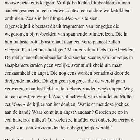
nieuwe betekenis krijgen. Vrolijk bedoelde filmbeelden kunnen
aaneengesmeed in een nieuwe context een andere werkelijkheid
onthullen. Zoals in het filmpje
Meteor
is te zien.
Ogenschijnlijk bestaat dit uit fragmenten van jongetjes die
wegdromen bij tv-beelden van spannende ruimtereizen. Die in
hun fantasie ooit als astronaut naar een verre planeet zullen
vliegen. Kan het onschuldiger? Maar er schuurt iets in de beelden.
De met sciencefictionbeelden doorsneden scènes van jongetjes in
slaapkamers stralen geen vrolijke avontuurlijkheid uit, maar
eenzaamheid en angst. Die nog eens worden benadrukt door de
dreigende muziek. Dit zijn geen jongetjes die de wereld gaan
veroveren, maar het liefst onder dekens zouden wegkruipen. Weg
uit een angstige wereld. Zoals al het werk van Girardet en Müller
zet
Meteor
de kijker aan het denken. Wat is er met deze jochies
aan de hand? Waar komt hun angst vandaan? Groeien ze op in
een harteloos milieu? Of voelen ze intuïtief een onberedeneerbare
angst voor een vervreemdende, onbegrijpelijk wereld?