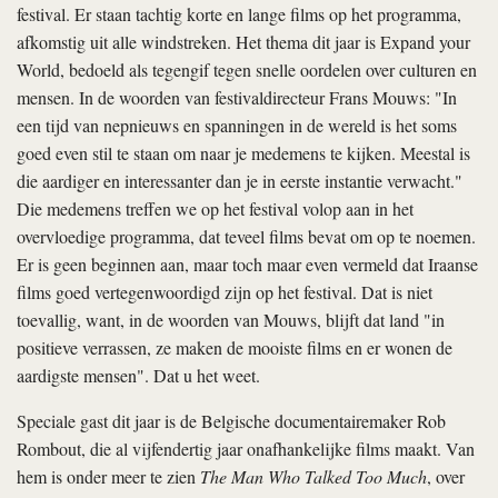
festival. Er staan tachtig korte en lange films op het programma,
afkomstig uit alle windstreken. Het thema dit jaar is Expand your
World, bedoeld als tegengif tegen snelle oordelen over culturen en
mensen. In de woorden van festivaldirecteur Frans Mouws: "In
een tijd van nepnieuws en spanningen in de wereld is het soms
goed even stil te staan om naar je medemens te kijken. Meestal is
die aardiger en interessanter dan je in eerste instantie verwacht."
Die medemens treffen we op het festival volop aan in het
overvloedige programma, dat teveel films bevat om op te noemen.
Er is geen beginnen aan, maar toch maar even vermeld dat Iraanse
films goed vertegenwoordigd zijn op het festival. Dat is niet
toevallig, want, in de woorden van Mouws, blijft dat land "in
positieve verrassen, ze maken de mooiste films en er wonen de
aardigste mensen". Dat u het weet.
Speciale gast dit jaar is de Belgische documentairemaker Rob
Rombout, die al vijfendertig jaar onafhankelijke films maakt. Van
hem is onder meer te zien
The Man Who Talked Too Much
, over