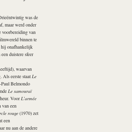
 Drieëntwintig was de
af, maar werd onder
e voorbereiding van
filmwereld binnen te
hij onafhankelijk
een duistere sfeer
leeftijd), waarvan
. Als eerste staat
Le
an-Paul Belmondo
oemde
Le samouraï
cheur. Voor
L’armée
en van een
rcle rouge
(1970) zet
nt een
aar nu aan de andere