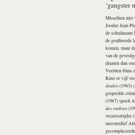
‘gangster n
Misschien niet 
Joodse Jean-Pi
de schuilnaam M
de geallieerde 
komen, maar dat
van de gevestig
draaien dan om 
Veertien films m
Kino er vijf ver
doulos
(1963) o
gespeelde crimin
(1967) speelt 
des ombres
(196
verzetsstrijder
meesterdief Ala
gecompliceerde