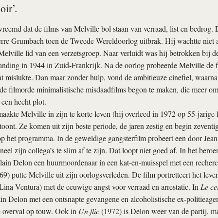
oir’.
vreemd dat de films van Melville bol staan van verraad, list en bedrog.
erre Grumbach toen de Tweede Wereldoorlog uitbrak. Hij wachtte niet 
elville lid van een verzetsgroep. Naar verluidt was hij betrokken bij d
landing in 1944 in Zuid-Frankrijk. Na de oorlog probeerde Melville de 
 mislukte. Dan maar zonder hulp, vond de ambitieuze cinefiel, waarna 
de filmorde minimalistische misdaadfilms begon te maken, die meer om 
een hecht plot.
aakte Melville in zijn te korte leven (hij overleed in 1972 op 55-jarige 
toont. Ze komen uit zijn beste periode, de jaren zestig en begin zeventig
p het programma. In de geweldige gangsterfilm probeert een door Je
eel zijn collega’s te slim af te zijn. Dat loopt niet goed af. In het ber
Alain Delon een huurmoordenaar in een kat-en-muisspel met een recher
9) putte Melville uit zijn oorlogsverleden. De film portretteert het lev
 (Lina Ventura) met de eeuwige angst voor verraad en arrestatie. In
Le ce
in Delon met een ontsnapte gevangene en alcoholistische ex-politieage
 overval op touw. Ook in
Un flic
(1972) is Delon weer van de partij, m