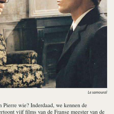
Le samouraï
an Pierre wie? Inderdaad, we kennen de
rtoont vijf films van de Franse meester van de