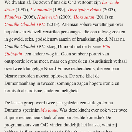
We dwalen af. De zeven films die O42 vertoont zijn
La vie de
Jésus
(1997),
L’humanité
(1999),
Twentynine Palms
(2003),
Flandres
(2006),
Hadewijch
(2009),
Hors satan
(2011) en
Camille Claudel 1915
(2013). Allemaal sobere vertellingen over
hopeloos in zichzelf verstrikte personages, die een uitweg zoeken
in geweld, seks, godsdienstwaanzin of krankzinnigheid. Maar na
Camille Claudel 1915
sloeg Dumont met de tv-serie
P’tit
Quinquin
een andere weg in. Geen sombere portret van
ontspoorde levens meer, maar een grotesk en absurdistisch verhaal
over twee klungelige Noord-Franse rechercheurs, die een paar
bizarre moorden moeten oplossen. De serie klief de
Dumontaanhang in tweeën: sommigen zagen hogere ironie en
komisch absurdisme, anderen meligheid
.
De laatste groep werd twee jaar geleden een stuk groter na
Dumonts speelfilm
Ma loute
. Was deze klucht over ook weer twee
stupide rechercheurs leuk of een bar slechte komedie? De
programmeurs van O42 vinden duidelijk het laatste, want zij
hebben de film, evenals de serie
P’tit Quinquin
, niet in het