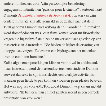
andere filmtheaters door "zijn persoonlijke benadering,
engagement, intimiteit en ‘passion pour le cinéma’", vertoont naast
Dumonts
Jeannette, l’enfance de Jeanne d’Arc
zeven van zijn
eerdere films. Ze zijn alle gemaakt in de zestien jaar dat de in
1958 geboren Dumont niet verborg dat hij voordat hij filmmaker
werd filosofiedocent was. Zijn films komen voort uit filosofische
vragen die hij zichzelf stelt, zei de maker acht jaar geleden op een
masterclass in Amsterdam. "Ze bieden de kijker de ervaring van
onopgeloste vragen. Ze leveren een bijdrage aan het nadenken
over de condition humaine."
Zulke algemene opmerkingen klinken vertrouwd in artfilmland,
maar interessant werd de masterclass toen een studente Dumont
verweet dat seks in zijn films slechts een dierlijke activiteit is,
waaraan geen liefde te pas komt en vrouwen geen plezier beleven.
Het was nog ver voor #MeToo, zodat Dumont weg kwam met dit
antwoord: "Ik ben een man en niet geïnteresseerd in een correcte
presentatie van vrouwen."