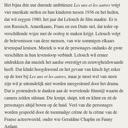
Het bijna drie uur durende ambitieuze
Les uns et les autres
volgt
vier muzikale stellen en hun kinderen tussen 1936 en het heden,
dat wil zeggen 1980, het jaar dat Lelouch de film maakte. Er is
een Russisch, Amerikaans, Frans en een Duits stel, dat ieder op
verschillende wijze met de oorlog te maken krijgt. Lelouch volgt
de belevenissen van deze mensen, van wie sommigen elkaars
levenspad kruisen. Muziek is wat de personages ondanks de grote
verschillen in hun levensloop verbindt. Lelouch wil ermee
uitdrukken dat muziek het aardse overstijgt en eeuwigheidswaarde
heeft. Dat klinkt hoogdravend en het gevaar van kitsch ligt zeker
op de loer bij
Les uns et les autres
, maar je moet wel van steen
zijn wil je uiteindelijk niet worden meegesleurd door het drama.
Dat is grotendeels te danken aan de wervelende filmstijl waarin de
camera zelden stilstaat. Die kruipt, sluipt, tolt en klimt en zit de
personages altijd boven op de huid. Veel van die personages
worden gespeeld door de toenmalige crème de la crème van de
Franse acteerwereld, onder wie Geraldine Chaplin en Fanny
Ardant.