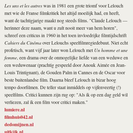
Les uns et les autres
was in 1981 een grote triomf voor Lelouch
met wie de Franse filmkritiek het altijd moeilijk had, en heeft,
want de tachtigjarige maakt nog steeds films. "Claude Lelouch —
herinner deze naam, want u zult nooit meer van hem horen",
schreef een criticus in 1960 in het toen invloedrijke filmtijdschrift
Cahiers du Cinéma
over Lelouchs speelfilmregiedebuut. Niet echt
profetisch, want vijf jaar later won Lelouch met
Un homme et une
femme
, een drama over de onmogelijke liefde van een weduwe en
een weduwenaar (prachtig gespeeld door Anouk Aimée en Jean-
Louis Trintignant), de Gouden Palm in Cannes en de Oscar voor
beste buitenlandse film. Daarna bleef Lelouch in bizar hoog
tempo doorfilmen. De teller staat inmiddels op vijfenveertig (!)
speelfilms. Critici kunnen zijn rug op: "Als ik op een dag geld wil
verliezen, zal ik een film voor critici maken."
lumiere.nl
filmhuis042.nl
dedomijnen.nl
uitkijk.nl