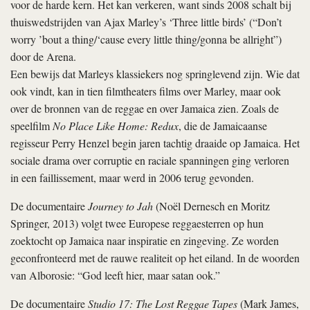
voor de harde kern. Het kan verkeren, want sinds 2008 schalt bij
thuiswedstrijden van Ajax Marley’s ‘Three little birds’ (“Don’t
worry ’bout a thing/‘cause every little thing/gonna be allright”)
door de Arena.
Een bewijs dat Marleys klassiekers nog springlevend zijn. Wie dat
ook vindt, kan in tien filmtheaters films over Marley, maar ook
over de bronnen van de reggae en over Jamaica zien. Zoals de
speelfilm
No Place Like Home: Redux
, die de Jamaicaanse
regisseur Perry Henzel begin jaren tachtig draaide op Jamaica. Het
sociale drama over corruptie en raciale spanningen ging verloren
in een faillissement, maar werd in 2006 terug gevonden.
De documentaire
Journey to Jah
(Noël Dernesch en Moritz
Springer, 2013) volgt twee Europese reggaesterren op hun
zoektocht op Jamaica naar inspiratie en zingeving. Ze worden
geconfronteerd met de rauwe realiteit op het eiland. In de woorden
van Alborosie: “God leeft hier, maar satan ook.”
De documentaire
Studio 17: The Lost Reggae Tapes
(Mark James,