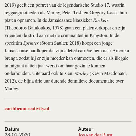
2019) geeft een portret van de legendarische Studio 17, waarin
reggaegrootheden als Marley, Peter Tosh en Gregory Isaacs hun
platen opnamen. In de Jamaicaanse klassieker
Rockers
(Theodoros Bafaloukos, 1978) gaan een platenverkoper en zijn
vrienden de strijd aan met de criminaliteit in Kingston. In de
speelfilm
Sprinter
(Storm Saulter, 2018) hoopt een jonge
Jamaicaanse hardloper dat zijn atletiekcarrière hem naar Amerika
brengt, zodat hij er zijn moeder kan ontmoeten, die er als illegale
immigrant al tien jaar werkt om haar gezin te kunnen
onderhouden. Uiteraard ook te zien:
Marley
(Kevin Macdonald,
2012), de bijna drie uur durende definitieve documentaire over
Marley.
caribbeancreativity.nl
Datum
Auteur
28-01-2020
Jos van der Burg