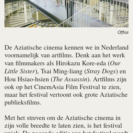
Office
De Aziatische cinema kennen we in Nederland
voornamelijk van artfilms. Denk aan het werk
Our
van filmmakers als Hirokazu Kore-eda (
Little Sister
Stray Dogs
), Tsai Ming-liang (
) en
The Assassin
Hou Hsiao-hsien (
). Artfilms zijn
ook op het CinemAsia Film Festival te zien,
maar het festival vertoont ook grote Aziatische
publieksfilms.
Met het streven om de Aziatische cinema in
zijn volle breedte te laten zien, is het festival
uniek. De negende editie van het festival wordt