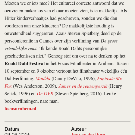
Moeten we er iets mee? Het cultureel correcte antwoord dat we
oeuvre en maker los van elkaar moeten zien, is te makkelijk. Als
Hitler kinderverhaaltjes had geschreven, zouden we die dan
voorlezen aan onze kinderen? De makkelijkste houding is
onwetendheid suggereren. Zoals Steven Spielberg deed op de
persconferentie in Cannes over zijn verfilming van
De grote
vriendelijke reus
: "Ik kende Roald Dahls persoonlijke
geschiedenissen niet." Genoeg stof om over na te denken op het
Roald Dahl Festival
in het Focus Filmtheater in Arnhem. Tussen
10 september en 9 oktober vertoont het filmtheater wekelijks één
Dahlverfilming:
Matilda
(Danny DeVito, 1996),
Fantastic Mr.
Fox
(Wes Anderson, 2009),
James en de reuzenperzik
(Henry
Selick, 1996) en
De GVR
(Steven Spielberg, 2016). Leuke
boekverfilmingen, nare man.
focusarnhem.nl
Datum
Auteur
09-09-2016
Jos van der Burg